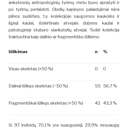
ankstesnių antropologinių tyrimų metu buvo aprašyti ir
po tyrimų perlaidoti. Obelių kapinyno palaidojimai nėra
pilnos sudėties, t.y. kolekcijoje saugomos kaukolės ir
ilgieji kaulai, išskirtinais atvejais dubens kaulai ir
patologiniai stuburo slankstelių atvejai. Todėl kolekcija
traktuotina kaip dalinio ar fragmentiško išlikimo:
Išlikimas
n
%
Visas skeletas (>50 %)
0
0
Dalinai išlikęs skeletas (~50 %)
55
56,7 %
Fragmentiškai išlikęs skeletas (<50 %)
42
43,3 %
Iš 97 individų 70,1% yra suaugusieji, 29,9% nesuaugę