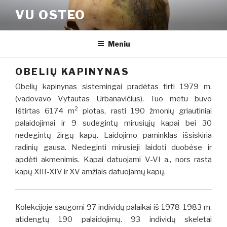
Eiti
VU OSTEO
prie
turinio
Meniu
OBELIŲ KAPINYNAS
Obelių kapinynas sistemingai pradėtas tirti 1979 m.
(vadovavo Vytautas Urbanavičius). Tuo metu buvo
2
Ištirtas 6174 m
plotas, rasti 190 žmonių griautiniai
palaidojimai ir 9 sudegintų mirusiųjų kapai bei 30
nedegintų žirgų kapų. Laidojimo paminklas išsiskiria
radinių gausa. Nedeginti mirusieji laidoti duobėse ir
apdėti akmenimis. Kapai datuojami V-VI a., nors rasta
kapų XIII-XIV ir XV amžiais datuojamų kapų.
Kolekcijoje saugomi 97 individų palaikai iš 1978-1983 m.
atidengtų 190 palaidojimų. 93 individų skeletai