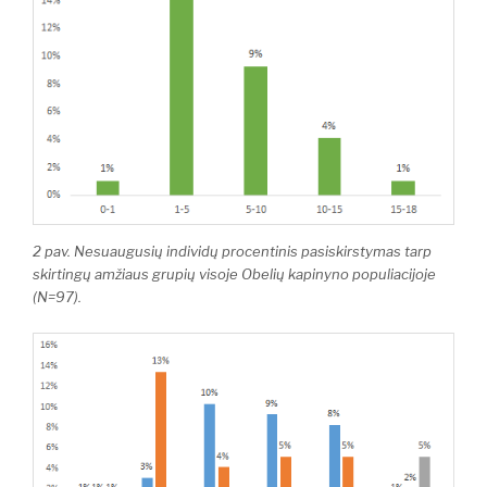
2 pav. Nesuaugusių individų procentinis pasiskirstymas tarp
skirtingų amžiaus grupių visoje Obelių kapinyno populiacijoje
(N=97).