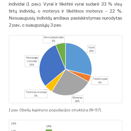
individai (1 pav.). Vyrai ir tikėtini vyrai sudarė 33 % visų
tirtų individų, o moterys ir tikėtinos moterys – 22 %.
Nesuaugusių individų amžiaus pasiskirstymas nurodytas
2 pav., o suaugusiųjų 3 pav.
1 pav. Obelių kapinyno populiacijos struktūra (N=97).