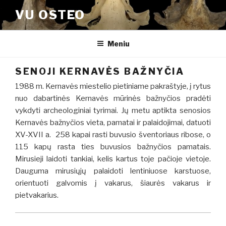
Eiti
VU OSTEO
prie
turinio
Meniu
SENOJI KERNAVĖS BAŽNYČIA
1988 m. Kernavės miestelio pietiniame pakraštyje, į rytus
nuo dabartinės Kernavės mūrinės bažnyčios pradėti
vykdyti archeologiniai tyrimai. Jų metu aptikta senosios
Kernavės bažnyčios vieta, pamatai ir palaidojimai, datuoti
XV-XVII a. 258 kapai rasti buvusio šventoriaus ribose, o
115 kapų rasta ties buvusios bažnyčios pamatais.
Mirusieji laidoti tankiai, kelis kartus toje pačioje vietoje.
Dauguma mirusiųjų palaidoti lentiniuose karstuose,
orientuoti galvomis į vakarus, šiaurės vakarus ir
pietvakarius.