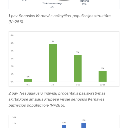
1 pav. Senosios Kernavės bažnyčios populiacijos struktūra
(N=286).
2 pav. Nesuaugusių individų procentinis pasiskirstymas
skirtingose amžiaus grupėse visoje senosios Kernavės
bažnyčios populiacijoje (N=286).