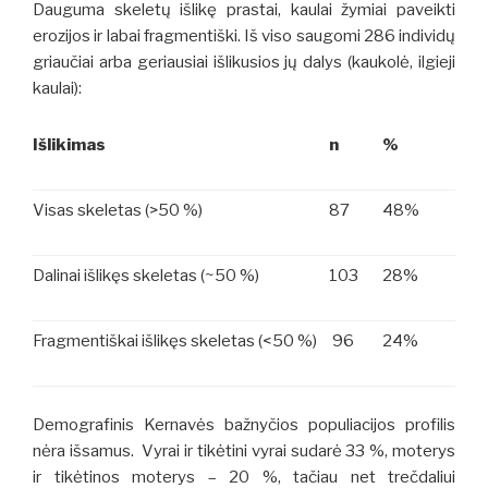
Dauguma skeletų išlikę prastai, kaulai žymiai paveikti
erozijos ir labai fragmentiški. Iš viso saugomi 286 individų
griaučiai arba geriausiai išlikusios jų dalys (kaukolė, ilgieji
kaulai):
Išlikimas
n
%
Visas skeletas (>50 %)
87
48%
Dalinai išlikęs skeletas (~50 %)
103
28%
Fragmentiškai išlikęs skeletas (<50 %)
96
24%
Demografinis Kernavės bažnyčios populiacijos profilis
nėra išsamus. Vyrai ir tikėtini vyrai sudarė 33 %, moterys
ir tikėtinos moterys – 20 %, tačiau net trečdaliui