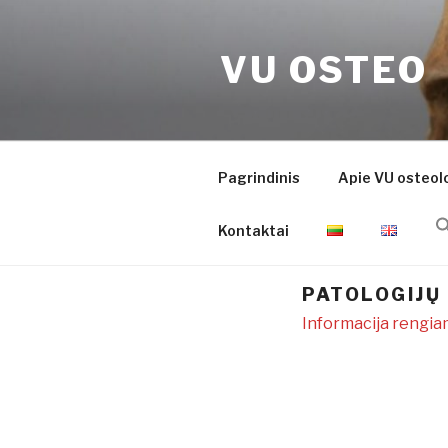
Eiti
prie
VU OSTEO
turinio
Pagrindinis
Apie VU osteolo
Kontaktai
PATOLOGIJŲ
Informacija rengi