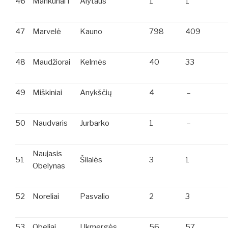
46
Mankūnai I
Alytaus
1
1
47
Marvelė
Kauno
798
409
48
Maudžiorai
Kelmės
40
33
49
Miškiniai
Anykščių
4
–
50
Naudvaris
Jurbarko
1
–
Naujasis
51
Šilalės
3
1
Obelynas
52
Noreliai
Pasvalio
2
3
53
Obeliai
Ukmergės
56
57