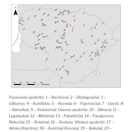
Panevėžio apskritis: 1 – Berčiūnai; 2 – Didžiagrašiai; 3 –
Gilbonys; 4 – Kubiliškis; 5 – Noreliai; 6 – Paįstriečiai; 7 – Upytė; 8
– Vaineikiai; 9 – Vinkšniniai. Utenos apskritis: 10 – Diktarai; 11 –
Lygalaukiai; 12 – Miškiniai; 13 – Pašekščiai; 14 – Pavajuonys-
Rėkučiai; 15 – Rokėnai; 16 – Rudesa. Vilniaus apskritis: 17 –
Alinka (Raistinė); 18 – Aukštieji Rusokai; 19 – Baliuliai; 20 –