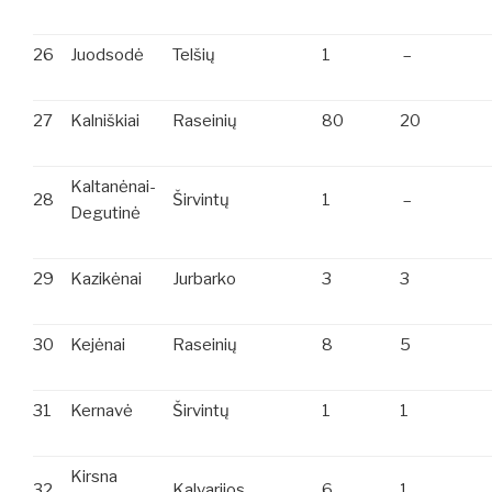
26
Juodsodė
Telšių
1
–
27
Kalniškiai
Raseinių
80
20
Kaltanėnai-
28
Širvintų
1
–
Degutinė
29
Kazikėnai
Jurbarko
3
3
30
Kejėnai
Raseinių
8
5
31
Kernavė
Širvintų
1
1
Kirsna
32
Kalvarijos
6
1