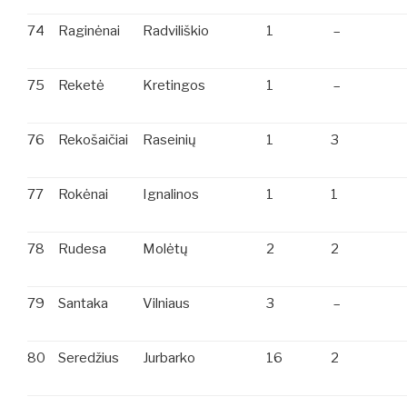
74
Raginėnai
Radviliškio
1
–
75
Reketė
Kretingos
1
–
76
Rekošaičiai
Raseinių
1
3
77
Rokėnai
Ignalinos
1
1
78
Rudesa
Molėtų
2
2
79
Santaka
Vilniaus
3
–
80
Seredžius
Jurbarko
16
2