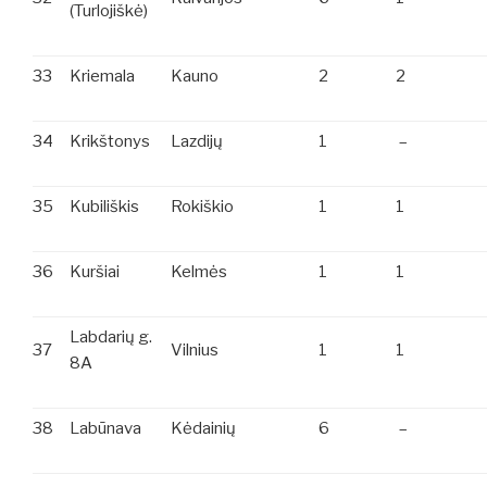
(Turlojiškė)
33
Kriemala
Kauno
2
2
34
Krikštonys
Lazdijų
1
–
35
Kubiliškis
Rokiškio
1
1
36
Kuršiai
Kelmės
1
1
Labdarių g.
37
Vilnius
1
1
8A
38
Labūnava
Kėdainių
6
–