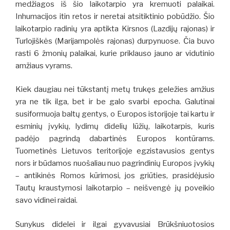
medžiagos iš šio laikotarpio yra kremuoti palaikai.
Inhumacijos itin retos ir neretai atsitiktinio pobūdžio. Šio
laikotarpio radinių yra aptikta Kirsnos (Lazdijų rajonas) ir
Turlojiškės (Marijampolės rajonas) durpynuose. Čia buvo
rasti 6 žmonių palaikai, kurie priklauso jauno ar vidutinio
amžiaus vyrams.
Kiek daugiau nei tūkstantį metų trukęs geležies amžius
yra ne tik ilga, bet ir be galo svarbi epocha. Galutinai
susiformuoja baltų gentys, o Europos istorijoje tai kartu ir
esminių įvykių, lydimų didelių lūžių, laikotarpis, kuris
padėjo pagrindą dabartinės Europos kontūrams.
Tuometinės Lietuvos teritorijoje egzistavusios gentys
nors ir būdamos nuošaliau nuo pagrindinių Europos įvykių
– antikinės Romos kūrimosi, jos griūties, prasidėjusio
Tautų kraustymosi laikotarpio – neišvengė jų poveikio
savo vidinei raidai.
Sunykus didelei ir ilgai gyvavusiai Brūkšniuotosios