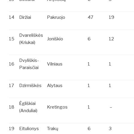
14
Diržiai
Pakruojo
47
19
Dvareliškės
15
Joniškio
6
12
(Kriukai)
Dvyliškis-
16
Vilniaus
1
1
Paraisčiai
17
Dzirmiškės
Alytaus
1
1
Ėgliškiai
18
Kretingos
1
–
(Anduliai)
19
Eitulionys
Trakų
6
3