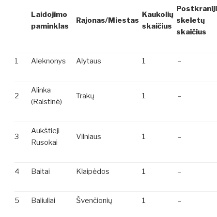
Postkraniji
Laidojimo
Kaukolių
Rajonas/Miestas
skeletų
paminklas
skaičius
skaičius
1
Aleknonys
Alytaus
1
–
Alinka
2
Trakų
1
–
(Raistinė)
Aukštieji
3
Vilniaus
1
–
Rusokai
4
Baitai
Klaipėdos
1
–
5
Baliuliai
Švenčionių
1
–