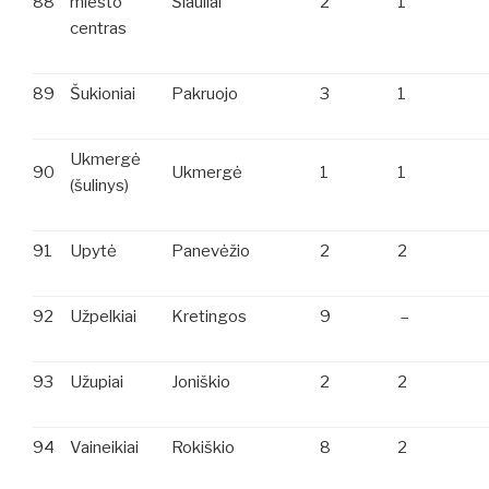
88
miesto
Šiauliai
2
1
centras
89
Šukioniai
Pakruojo
3
1
Ukmergė
90
Ukmergė
1
1
(šulinys)
91
Upytė
Panevėžio
2
2
92
Užpelkiai
Kretingos
9
–
93
Užupiai
Joniškio
2
2
94
Vaineikiai
Rokiškio
8
2