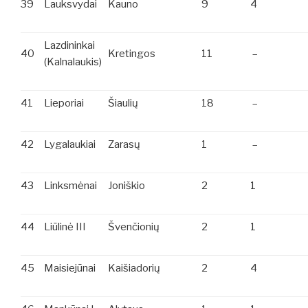
39
Lauksvydai
Kauno
9
4
Lazdininkai
40
Kretingos
11
–
(Kalnalaukis)
41
Lieporiai
Šiaulių
18
–
42
Lygalaukiai
Zarasų
1
–
43
Linksmėnai
Joniškio
2
1
44
Liūlinė III
Švenčionių
2
1
45
Maisiejūnai
Kaišiadorių
2
4