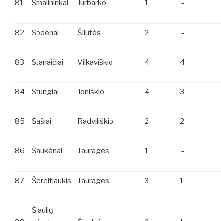
81
Smalininkai
Jurbarko
1
–
82
Sodėnai
Šilutės
2
–
83
Stanaičiai
Vilkaviškio
4
4
84
Stungiai
Joniškio
4
3
85
Šašiai
Radviliškio
2
2
86
Šaukėnai
Tauragės
1
–
87
Šereitlaukis
Tauragės
3
1
Šiaulių