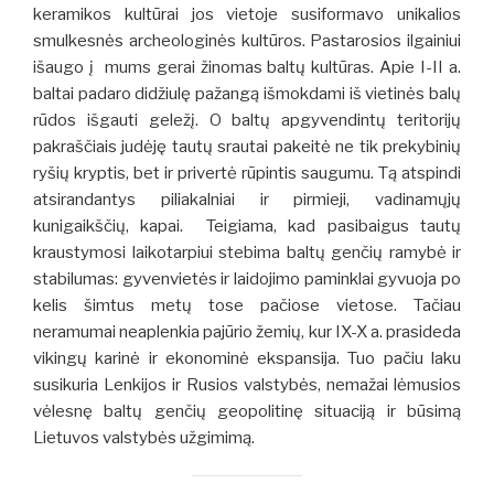
keramikos kultūrai jos vietoje susiformavo unikalios
smulkesnės archeologinės kultūros. Pastarosios ilgainiui
išaugo į mums gerai žinomas baltų kultūras. Apie I-II a.
baltai padaro didžiulę pažangą išmokdami iš vietinės balų
rūdos išgauti geležį. O baltų apgyvendintų teritorijų
pakraščiais judėję tautų srautai pakeitė ne tik prekybinių
ryšių kryptis, bet ir privertė rūpintis saugumu. Tą atspindi
atsirandantys piliakalniai ir pirmieji, vadinamųjų
kunigaikščių, kapai. Teigiama, kad pasibaigus tautų
kraustymosi laikotarpiui stebima baltų genčių ramybė ir
stabilumas: gyvenvietės ir laidojimo paminklai gyvuoja po
kelis šimtus metų tose pačiose vietose. Tačiau
neramumai neaplenkia pajūrio žemių, kur IX-X a. prasideda
vikingų karinė ir ekonominė ekspansija. Tuo pačiu laku
susikuria Lenkijos ir Rusios valstybės, nemažai lėmusios
vėlesnę baltų genčių geopolitinę situaciją ir būsimą
Lietuvos valstybės užgimimą.