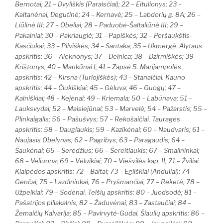
Bernotai; 21 – Dvyliškis (Paraisčiai); 22 – Eitulionys; 23 –
Kaltanėnai, Degutinė; 24 – Kernavė; 25 – Labdorių g. 8A; 26 –
Liūlinė III; 27 – Obeliai; 28 – Paduobė-Šaltaliūnė III; 29 –
Pakalniai; 30 – Pakriauglė; 31 – Papiškės; 32 – Peršaukštis-
Kasčiukai; 33 – Pilviškės; 34 – Santaka; 35 – Ukmergė. Alytaus
apskritis: 36 – Aleknonys; 37 – Delnica; 38 – Dzirmiškės; 39 –
Krištonys; 40 – Mankūnai I; 41 – Zapsė 5. Marijampolės
apskritis: 42 – Kirsna (Turlojiškės); 43 – Stanaičiai. Kauno
apskritis: 44 – Čiukiškiai; 45 – Gėluva; 46 – Guogų; 47 –
Kalniškiai; 48 – Kejėnai; 49 – Kriemala; 50 – Labūnava; 51 –
Lauksvydai; 52 – Maisiejūnai; 53 – Marvelė; 54 – Pažarstis; 55 –
Plinkaigalis; 56 – Pašušvys; 57 – Rekošaičiai. Tauragės
apskritis: 58 – Dauglaukis; 59 – Kazikėnai; 60 – Naudvaris; 61 –
Naujasis Obelynas; 62 – Pagribys; 63 – Paragaudis; 64 –
Šaukėnai; 65 – Seredžius; 66 – Šereitlaukis; 67 – Smalininkai;
68 – Veliuona; 69 – Vėluikiai; 70 – Viešvilės kap. II; 71 – Žviliai.
Klaipėdos apskritis: 72 – Baitai; 73 – Egliškiai (Anduliai); 74 –
Genčai; 75 – Lazdininkai; 76 – Pryšmančiai; 77 – Reketė; 78 –
Užpelkiai; 79 – Sodėnai. Telšių apskritis: 80 – Juodsodė; 81 –
Pašatrijos piliakalnis; 82 – Žaduvėnai; 83 – Zastaučiai; 84 –
Žemaičių Kalvarija; 85 – Pavirvytė-Gudai. Šiaulių apskritis: 86 –