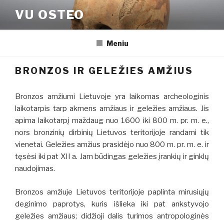
Eiti
VU OSTEO
prie
turinio
Meniu
BRONZOS IR GELEŽIES AMŽIUS
Bronzos amžiumi Lietuvoje yra laikomas archeologinis
laikotarpis tarp akmens amžiaus ir geležies amžiaus. Jis
apima laikotarpį maždaug nuo 1600 iki 800 m. pr. m. e.,
nors bronzinių dirbinių Lietuvos teritorijoje randami tik
vienetai. Geležies amžius prasidėjo nuo 800 m. pr. m. e. ir
tęsėsi iki pat XII a. Jam būdingas geležies įrankių ir ginklų
naudojimas.
Bronzos amžiuje Lietuvos teritorijoje paplinta mirusiųjų
deginimo paprotys, kuris išlieka iki pat ankstyvojo
geležies amžiaus; didžioji dalis turimos antropologinės