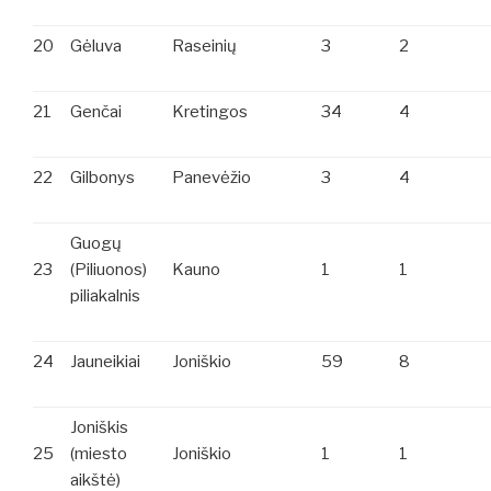
20
Gėluva
Raseinių
3
2
21
Genčai
Kretingos
34
4
22
Gilbonys
Panevėžio
3
4
Guogų
23
(Piliuonos)
Kauno
1
1
piliakalnis
24
Jauneikiai
Joniškio
59
8
Joniškis
25
(miesto
Joniškio
1
1
aikštė)