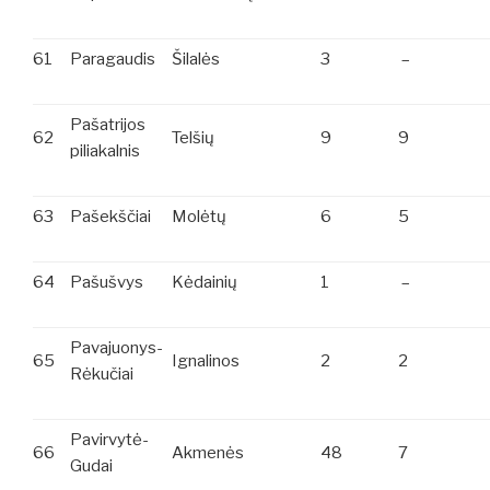
61
Paragaudis
Šilalės
3
–
Pašatrijos
62
Telšių
9
9
piliakalnis
63
Pašekščiai
Molėtų
6
5
64
Pašušvys
Kėdainių
1
–
Pavajuonys-
65
Ignalinos
2
2
Rėkučiai
Pavirvytė-
66
Akmenės
48
7
Gudai