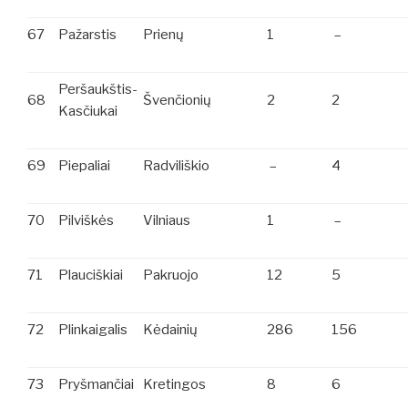
67
Pažarstis
Prienų
1
–
Peršaukštis-
68
Švenčionių
2
2
Kasčiukai
69
Piepaliai
Radviliškio
–
4
70
Pilviškės
Vilniaus
1
–
71
Plauciškiai
Pakruojo
12
5
72
Plinkaigalis
Kėdainių
286
156
73
Pryšmančiai
Kretingos
8
6