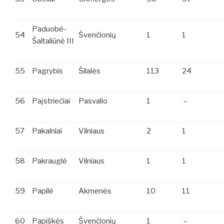
Paduobė-
54
Švenčionių
1
1
Šaltaliūnė III
55
Pagrybis
Šilalės
113
24
56
Paįstriečiai
Pasvalio
1
–
57
Pakalniai
Vilniaus
2
1
58
Pakrauglė
Vilniaus
1
1
59
Papilė
Akmenės
10
11
60
Papiškės
Švenčionių
1
–