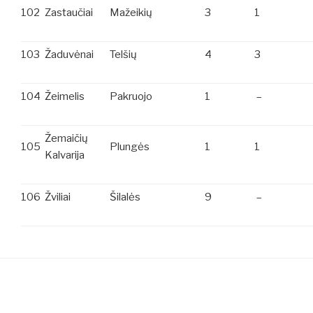
102
Zastaučiai
Mažeikių
3
1
103
Žaduvėnai
Telšių
4
3
104
Žeimelis
Pakruojo
1
–
Žemaičių
105
Plungės
1
1
Kalvarija
106
Žviliai
Šilalės
9
–