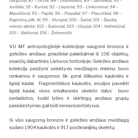
Dargužiai; 87 – Diržiai; 88 – Dvareliškės; 89 – Jauneikiai; 90 –
Joniškis; 91 – Kuršiai; 92 – Lieporiai; 93 – Linksmėnai; 94 –
Maudžiorai; 95 – Papilė; 96 – Piepaliai; 97 – Plauciškiai; 98 –
Raginėnų pilk. III; 99 – Stungiai; 100 – Šašiai; 101 – Šiauliai,
miesto aikštė; 102 – Šukioniai; 103 – Užupiai; 104 – Vaitiekūnai;
105 – Valdomai; 106 – Žeimenėlis.
VU MF antropologinėje kolekcijoje saugomi bronzos ir
geležies amžiaus griautiniai palaidojimai iš 106 objektų,
esančių dabartinės Lietuvos teritorijoje. Geležies amžiaus
kolekcija pasižymi selektyviu medžiagos rinkimu: buvo
renkamos ir saugomos tik gerai išlikusios kaukolės ir
ilgieji kaulai. Fragmentiškos kaukolės, erozijos paveikti
ilgieji kaulai, visos smulkesnės skeleto dalys buvo
perlaidotos, todėl lyties ir skirtingų amžiaus grupių
pasiskirstymas gali būti nereprezentatyvus.
Iš viso saugomą bronzos ir geležies amžiaus medžiagą
sudaro 1904 kaukolės ir 917 postkranijinių skeletų: