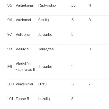
95
Vaitiekūnai
Radviliškio
15
4
96
Valdomai
Šiaulių
5
8
97
Veliuona
Jurbarko
1
–
98
Vėluikiai
Tauragės
3
3
Viešvilės
99
Jurbarko
1
–
kapinynas II
100
Vinkšniniai
Biržų
5
7
101
Zapsė 5
Lazdijų
3
–