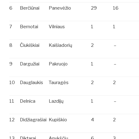
6
Berčiūnai
Panevėžio
29
16
7
Bernotai
Vilniaus
1
1
8
Čiukiškiai
Kaišiadorių
2
–
9
Dargužiai
Pakruojo
1
–
10
Dauglaukis
Tauragės
2
2
11
Delnica
Lazdijų
1
–
12
Didžiagrašiai
Kupiškio
4
2
13
Diktarai
Anykščių
6
3